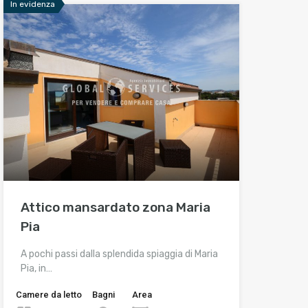
In evidenza
Attico mansardato zona Maria
Pia
A pochi passi dalla splendida spiaggia di Maria
Pia, in…
Camere da letto
Bagni
Area