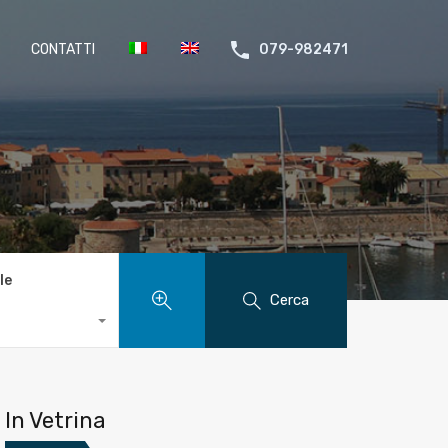
CONTATTI
079-982471
le
Cerca
In Vetrina