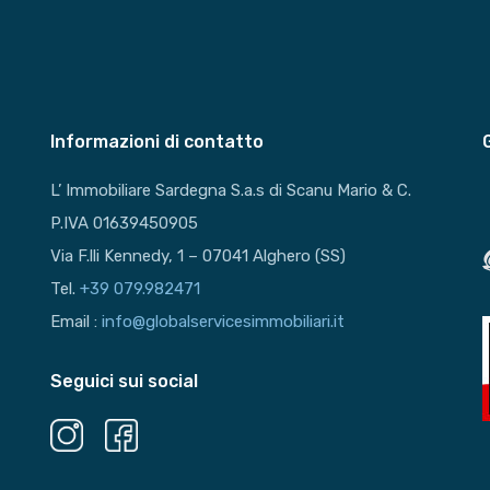
Informazioni di contatto
L’ Immobiliare Sardegna S.a.s di Scanu Mario & C.
P.IVA 01639450905
Via F.lli Kennedy, 1 – 07041 Alghero (SS)
Tel.
+39 079.982471
Email :
info@globalservicesimmobiliari.it
Seguici sui social