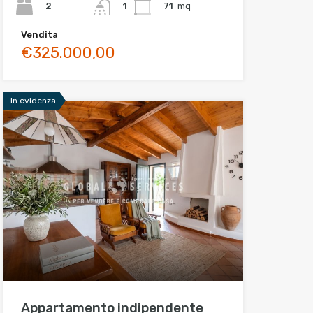
2
71
mq
1
Vendita
€325.000,00
In evidenza
Appartamento indipendente