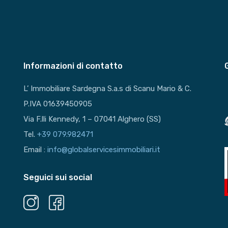
Informazioni di contatto
L’ Immobiliare Sardegna S.a.s di Scanu Mario & C.
P.IVA 01639450905
Via F.lli Kennedy, 1 – 07041 Alghero (SS)
Tel.
+39 079.982471
Email :
info@globalservicesimmobiliari.it
Seguici sui social