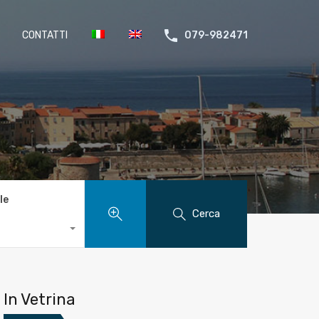
CONTATTI
079-982471
le
Cerca
In Vetrina