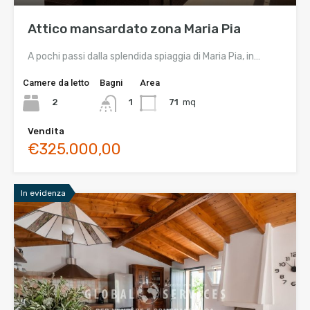
Attico mansardato zona Maria Pia
A pochi passi dalla splendida spiaggia di Maria Pia, in…
Camere da letto
Bagni
Area
2
71
mq
1
Vendita
€325.000,00
In evidenza