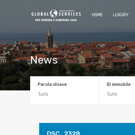
HOME
LUXURY
News
Parola chiave
ID immobile
DSC_2328