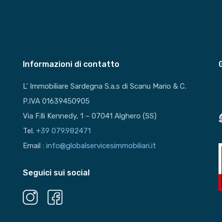
Informazioni di contatto
L’ Immobiliare Sardegna S.a.s di Scanu Mario & C.
P.IVA 01639450905
Via F.lli Kennedy, 1 – 07041 Alghero (SS)
Tel.
+39 079.982471
Email :
info@globalservicesimmobiliari.it
Seguici sui social