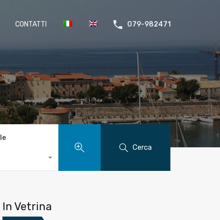
CONTATTI
079-982471
le
Cerca
In Vetrina