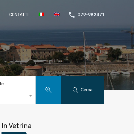
CONTATTI
079-982471
le
Cerca
In Vetrina