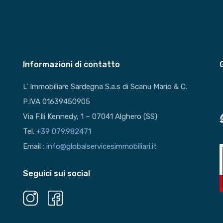
Informazioni di contatto
L’ Immobiliare Sardegna S.a.s di Scanu Mario & C.
P.IVA 01639450905
Via F.lli Kennedy, 1 – 07041 Alghero (SS)
Tel.
+39 079.982471
Email :
info@globalservicesimmobiliari.it
Seguici sui social