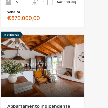
6
540000
mq
8
Vendita
€870.000,00
In evidenza
Appartamento indipendente