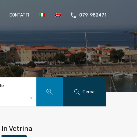
CONTATTI
079-982471
le
Cerca
In Vetrina