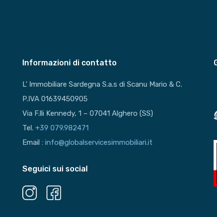
Informazioni di contatto
L’ Immobiliare Sardegna S.a.s di Scanu Mario & C.
P.IVA 01639450905
Via F.lli Kennedy, 1 – 07041 Alghero (SS)
Tel.
+39 079.982471
Email :
info@globalservicesimmobiliari.it
Seguici sui social