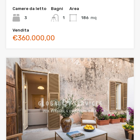
Camere da letto
Bagni
Area
3
1
186
mq
Vendita
€360.000,00