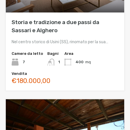
Storia e tradizione a due passi da
Sassari e Alghero
Nel centro storico di Usini (SS), rinomato per la sua…
Camere da letto
Bagni
Area
7
1
400
mq
Vendita
€180.000,00