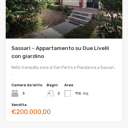
Sassari – Appartamento su Due Livelli
con giardino
Nella tranquilla zona di San Pietro e Piandanna a Sassari,
…
Camere da letto
Bagni
Area
3
2
116
mq
Vendita
€200.000,00