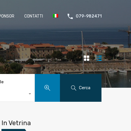
PONSOR
CONTATTI
079-982471
le
Cerca
In Vetrina