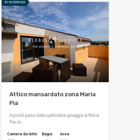
In evidenza
Attico mansardato zona Maria
Pia
A pochi passi dalla splendida spiaggia di Maria
Pia, in…
Camere da letto
Bagni
Area