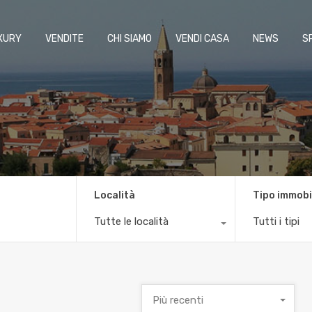
XURY
VENDITE
CHI SIAMO
VENDI CASA
NEWS
S
Località
Tipo immobi
Tutte le località
Tutti i tipi
Più recenti