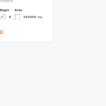
campagna…
Bagni
Area
8
540000
mq
00