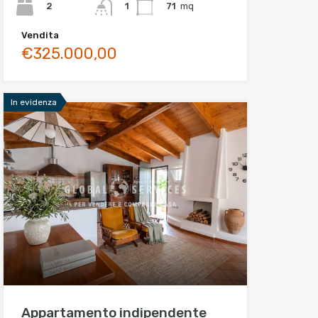
2
71
mq
1
Vendita
€325.000,00
In evidenza
Appartamento indipendente