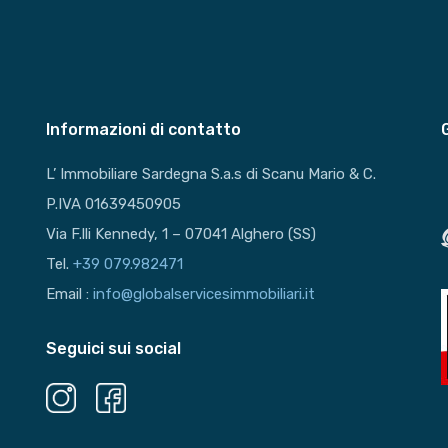
Informazioni di contatto
L’ Immobiliare Sardegna S.a.s di Scanu Mario & C.
P.IVA 01639450905
Via F.lli Kennedy, 1 – 07041 Alghero (SS)
Tel.
+39 079.982471
Email :
info@globalservicesimmobiliari.it
Seguici sui social