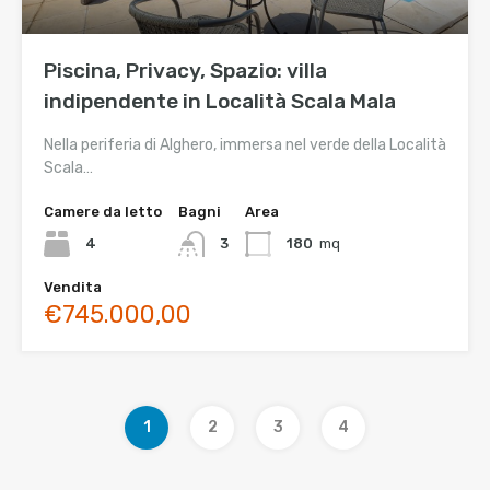
Piscina, Privacy, Spazio: villa
indipendente in Località Scala Mala
Nella periferia di Alghero, immersa nel verde della Località
Scala…
Camere da letto
Bagni
Area
4
3
180
mq
Vendita
€745.000,00
1
2
3
4