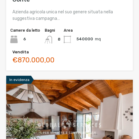
Azienda agricola unica nel suo genere situata nella
suggestiva campagna…
Camere da letto
Bagni
Area
6
540000
mq
8
Vendita
€870.000,00
In evidenza