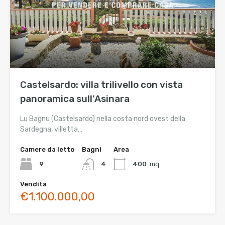
Castelsardo: villa trilivello con vista
panoramica sull’Asinara
Lu Bagnu (Castelsardo) nella costa nord ovest della
Sardegna, villetta…
Camere da letto
Bagni
Area
9
4
400
mq
Vendita
€1.100.000,00