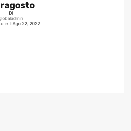
rragosto
Di
globaladmin
o in Il
Ago 22, 2022