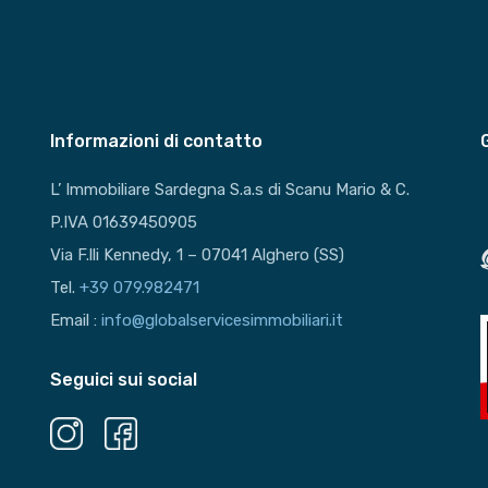
Informazioni di contatto
L’ Immobiliare Sardegna S.a.s di Scanu Mario & C.
P.IVA 01639450905
Via F.lli Kennedy, 1 – 07041 Alghero (SS)
Tel.
+39 079.982471
Email :
info@globalservicesimmobiliari.it
Seguici sui social