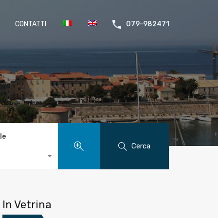
CONTATTI
079-982471
le
Cerca
In Vetrina