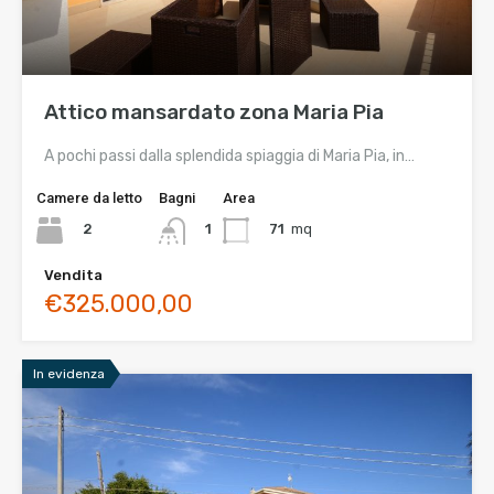
Attico mansardato zona Maria Pia
A pochi passi dalla splendida spiaggia di Maria Pia, in…
Camere da letto
Bagni
Area
2
71
mq
1
Vendita
€325.000,00
In evidenza