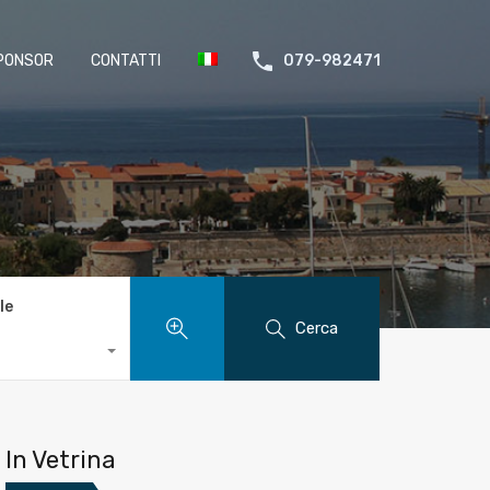
PONSOR
CONTATTI
079-982471
le
Cerca
In Vetrina