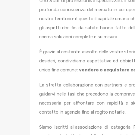
Uno Staff di professionisti specializzati, il so
profonda conoscenza del mercato in cui operia
nostro territorio: è questo il capitale umano c
gli aspetti che fin da subito hanno fatto del
ricerca soluzioni complete e su misura.
È grazie al costante ascolto delle vostre storie
desideri, condividiamo aspettative ed obbietti
unico fine comune:
vendere o acquistare ca
La stretta collaborazione con partners e pr
guidarvi nelle fasi che precedono la compraven
necessaria per affrontare con rapidità e s
contatto in agenzia fino al rogito notarile.
Siamo iscritti all’associazione di categoria 