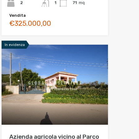
2
71
mq
1
Vendita
€325.000,00
In evidenza
Azienda agricola vicino al Parco