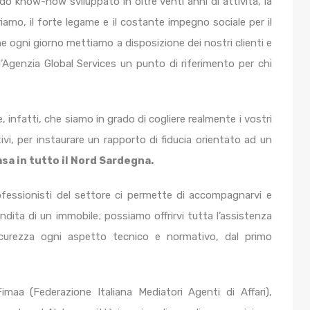
lido know-how sviluppato in oltre venti anni di attività, la
mo, il forte legame e il costante impegno sociale per il
he ogni giorno mettiamo a disposizione dei nostri clienti e
l’Agenzia Global Services un punto di riferimento per chi
, infatti, che siamo in grado di cogliere realmente i vostri
vi, per instaurare un rapporto di fiducia orientato ad un
sa in tutto il Nord Sardegna.
ofessionisti del settore ci permette di accompagnarvi e
dita di un immobile; possiamo offrirvi tutta l’assistenza
icurezza ogni aspetto tecnico e normativo, dal primo
Fimaa (Federazione Italiana Mediatori Agenti di Affari),