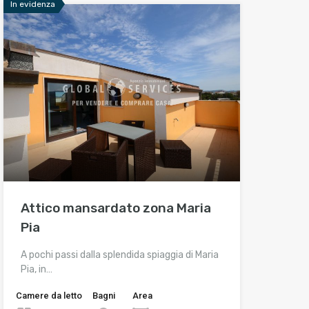
In evidenza
Attico mansardato zona Maria
Pia
A pochi passi dalla splendida spiaggia di Maria
Pia, in…
Camere da letto
Bagni
Area