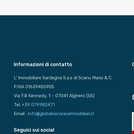
Informazioni di contatto
L’ Immobiliare Sardegna S.a.s di Scanu Mario & C.
P.IVA 01639450905
Via F.lli Kennedy, 1 – 07041 Alghero (SS)
Tel.
+39 079.982471
Email :
info@globalservicesimmobiliari.it
Seguici sui social