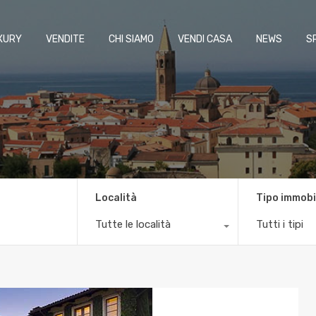
XURY
VENDITE
CHI SIAMO
VENDI CASA
NEWS
S
Località
Tipo immobi
Tutte le località
Tutti i tipi