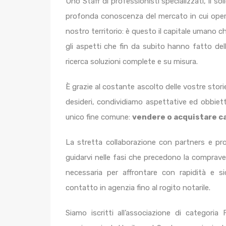
Uno Staff di professionisti specializzati, il so
profonda conoscenza del mercato in cui operia
nostro territorio: è questo il capitale umano c
gli aspetti che fin da subito hanno fatto del
ricerca soluzioni complete e su misura.
È grazie al costante ascolto delle vostre storie
desideri, condividiamo aspettative ed obbietti
unico fine comune:
vendere o acquistare ca
La stretta collaborazione con partners e pr
guidarvi nelle fasi che precedono la compraven
necessaria per affrontare con rapidità e s
contatto in agenzia fino al rogito notarile.
Siamo iscritti all’associazione di categoria 