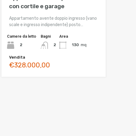
con cortile e garage
Appartamento avente doppio ingresso (vano
scale e ingresso indipendente) posto…
Camere da letto
Bagni
Area
2
130
mq
2
Vendita
€328.000,00