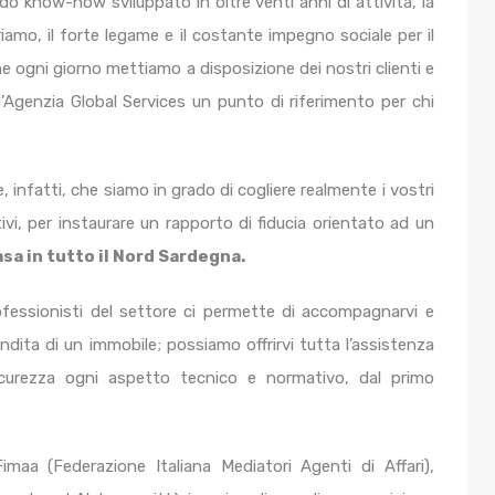
lido know-how sviluppato in oltre venti anni di attività, la
mo, il forte legame e il costante impegno sociale per il
he ogni giorno mettiamo a disposizione dei nostri clienti e
l’Agenzia Global Services un punto di riferimento per chi
, infatti, che siamo in grado di cogliere realmente i vostri
vi, per instaurare un rapporto di fiducia orientato ad un
sa in tutto il Nord Sardegna.
ofessionisti del settore ci permette di accompagnarvi e
dita di un immobile; possiamo offrirvi tutta l’assistenza
icurezza ogni aspetto tecnico e normativo, dal primo
Fimaa (Federazione Italiana Mediatori Agenti di Affari),