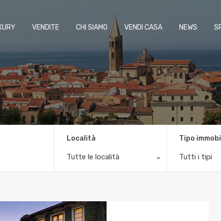
XURY
VENDITE
CHI SIAMO
VENDI CASA
NEWS
S
Località
Tipo immobi
Tutte le località
Tutti i tipi