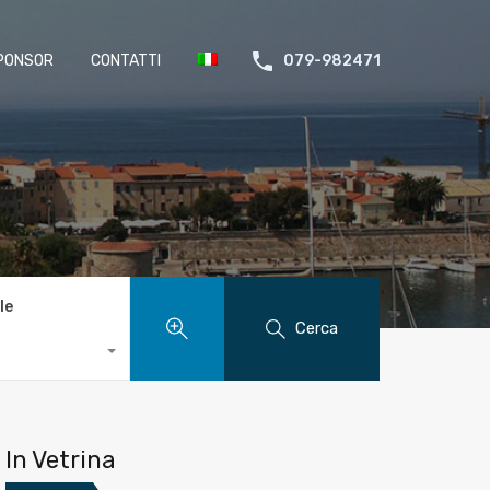
PONSOR
CONTATTI
079-982471
le
Cerca
In Vetrina