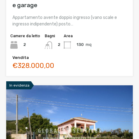
e garage
Appartamento avente doppio ingresso (vano scale e
ingresso indipendente) posto…
Camere da letto
Bagni
Area
2
130
mq
2
Vendita
€328.000,00
In evidenza