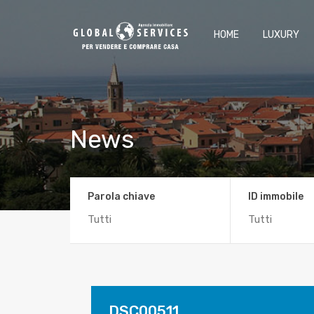
HOME
LUXURY
News
Parola chiave
ID immobile
DSC00511