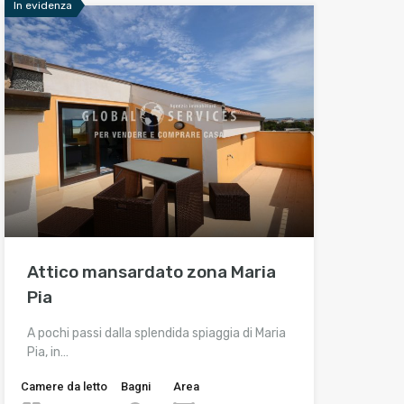
In evidenza
Attico mansardato zona Maria
Pia
A pochi passi dalla splendida spiaggia di Maria
Pia, in…
Camere da letto
Bagni
Area