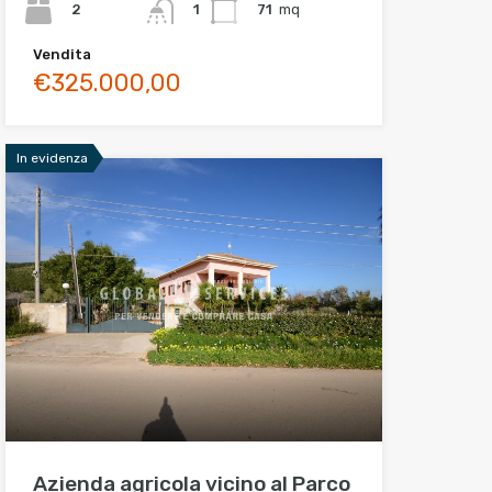
2
71
mq
1
Vendita
€325.000,00
In evidenza
Azienda agricola vicino al Parco