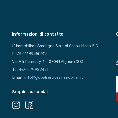
Informazioni di contatto
L’ Immobiliare Sardegna S.a.s di Scanu Mario & C.
P.IVA 01639450905
Via F.lli Kennedy, 1 – 07041 Alghero (SS)
Tel.
+39 079.982471
Email :
info@globalservicesimmobiliari.it
Seguici sui social