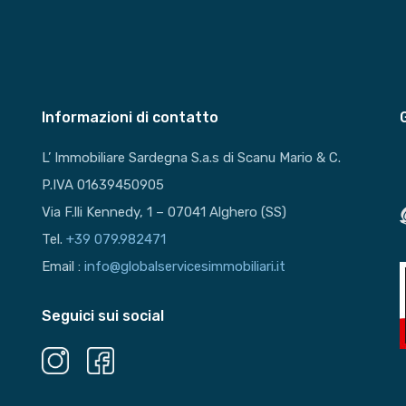
Informazioni di contatto
L’ Immobiliare Sardegna S.a.s di Scanu Mario & C.
P.IVA 01639450905
Via F.lli Kennedy, 1 – 07041 Alghero (SS)
Tel.
+39 079.982471
Email :
info@globalservicesimmobiliari.it
Seguici sui social