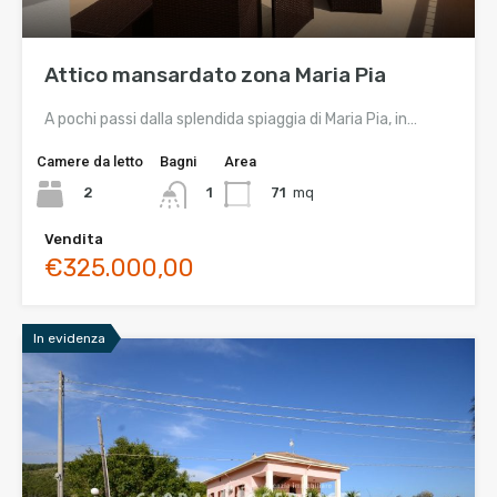
Attico mansardato zona Maria Pia
A pochi passi dalla splendida spiaggia di Maria Pia, in…
Camere da letto
Bagni
Area
2
71
mq
1
Vendita
€325.000,00
In evidenza