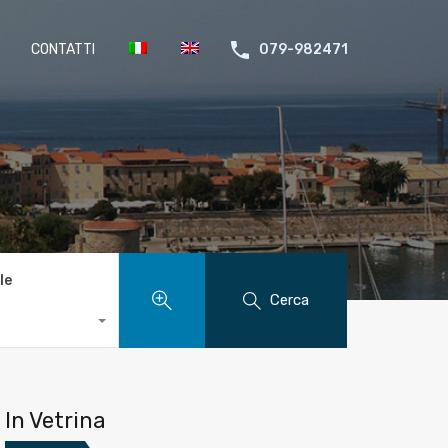
CONTATTI
079-982471
le
Cerca
In Vetrina