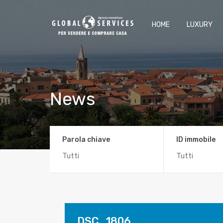
HOME
LUXURY
News
Parola chiave
ID immobile
DSC_1806