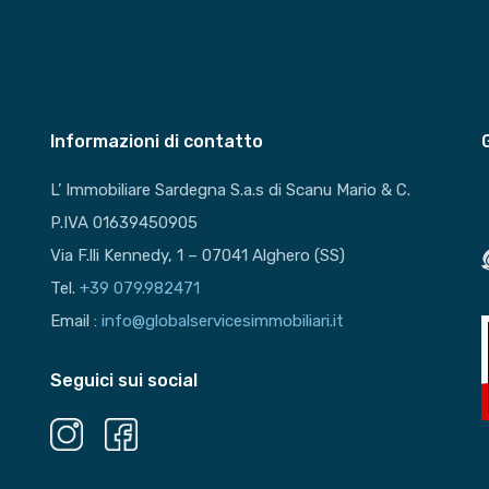
Informazioni di contatto
L’ Immobiliare Sardegna S.a.s di Scanu Mario & C.
P.IVA 01639450905
Via F.lli Kennedy, 1 – 07041 Alghero (SS)
Tel.
+39 079.982471
Email :
info@globalservicesimmobiliari.it
Seguici sui social