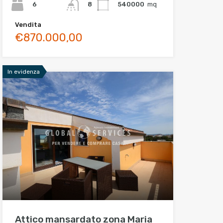
6
540000
mq
8
Vendita
€870.000,00
In evidenza
Attico mansardato zona Maria