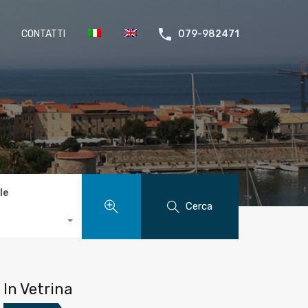
CONTATTI
079-982471
le
Cerca
In Vetrina