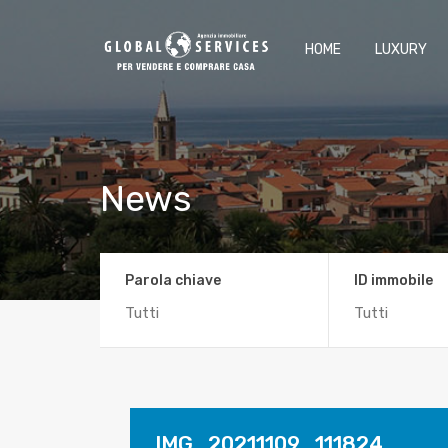
HOME
LUXURY
News
Parola chiave
ID immobile
IMG_20211109_111824