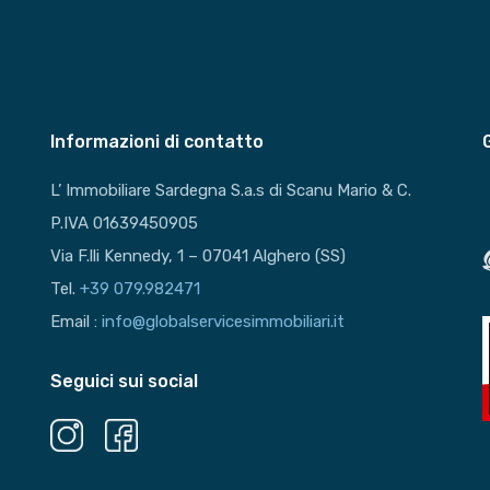
Informazioni di contatto
L’ Immobiliare Sardegna S.a.s di Scanu Mario & C.
P.IVA 01639450905
Via F.lli Kennedy, 1 – 07041 Alghero (SS)
Tel.
+39 079.982471
Email :
info@globalservicesimmobiliari.it
Seguici sui social