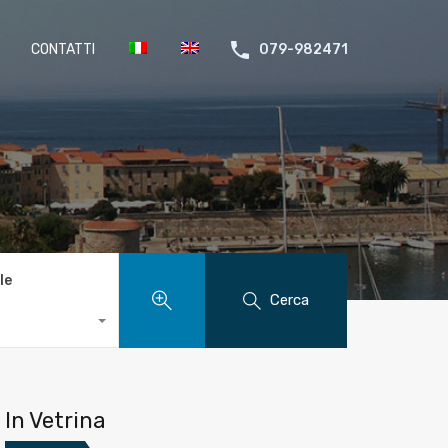
CONTATTI
079-982471
le
Cerca
In Vetrina