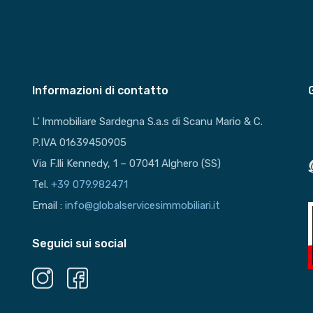
Informazioni di contatto
L’ Immobiliare Sardegna S.a.s di Scanu Mario & C.
P.IVA 01639450905
Via F.lli Kennedy, 1 – 07041 Alghero (SS)
Tel.
+39 079.982471
Email :
info@globalservicesimmobiliari.it
Seguici sui social