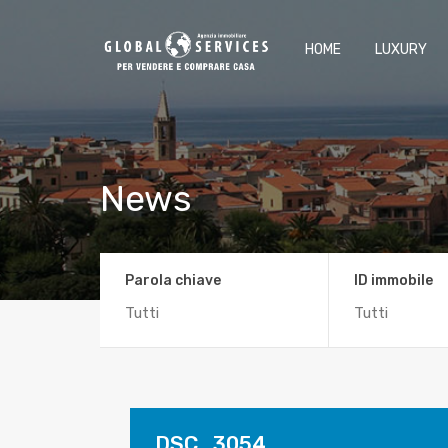
HOME
LUXURY
News
Parola chiave
ID immobile
DSC_3054