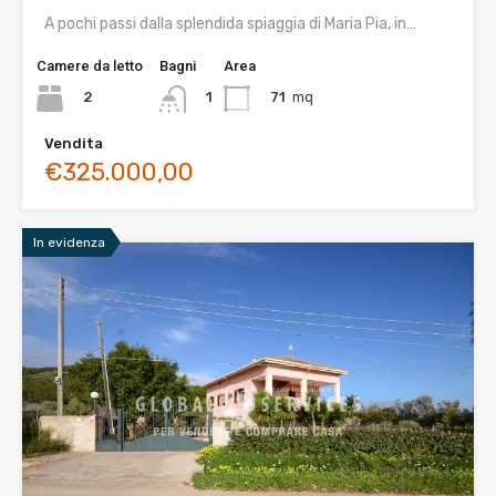
A pochi passi dalla splendida spiaggia di Maria Pia, in…
Camere da letto
Bagni
Area
2
71
mq
1
Vendita
€325.000,00
In evidenza