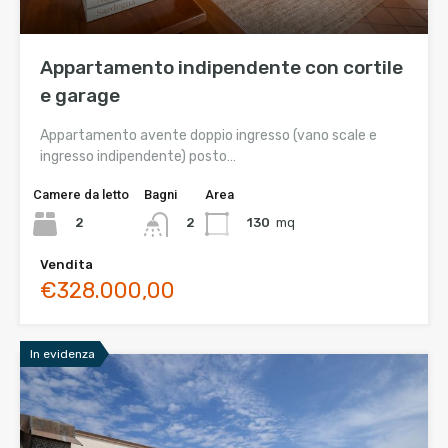
Appartamento indipendente con cortile
e garage
Appartamento avente doppio ingresso (vano scale e
ingresso indipendente) posto…
Camere da letto
Bagni
Area
2
130
mq
2
Vendita
€328.000,00
In evidenza