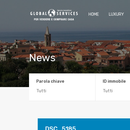
HOME
LUXURY
News
Parola chiave
ID immobile
DSC_5185