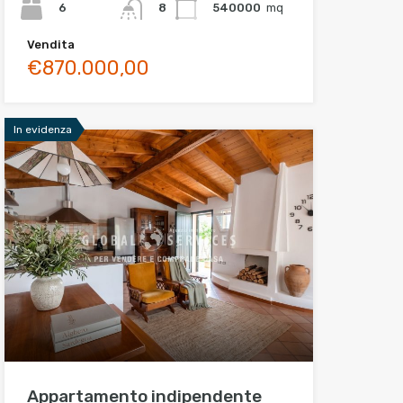
6
540000
mq
8
Vendita
€870.000,00
In evidenza
Appartamento indipendente