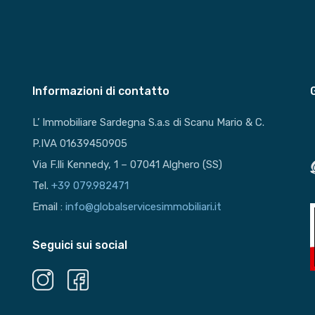
Informazioni di contatto
L’ Immobiliare Sardegna S.a.s di Scanu Mario & C.
P.IVA 01639450905
Via F.lli Kennedy, 1 – 07041 Alghero (SS)
Tel.
+39 079.982471
Email :
info@globalservicesimmobiliari.it
Seguici sui social