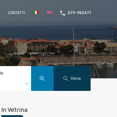
CONTATTI
079-982471
le
Cerca
In Vetrina