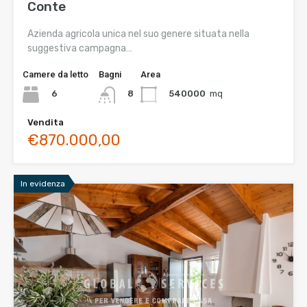
Conte
Azienda agricola unica nel suo genere situata nella
suggestiva campagna…
Camere da letto
Bagni
Area
6
540000
mq
8
Vendita
€870.000,00
In evidenza