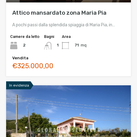
Attico mansardato zona Maria Pia
A pochi passi dalla splendida spiaggia di Maria Pia, in…
Camere da letto
Bagni
Area
2
71
mq
1
Vendita
€325.000,00
In evidenza