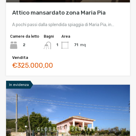
Attico mansardato zona Maria Pia
A pochi passi dalla splendida spiaggia di Maria Pia, in…
Camere da letto
Bagni
Area
2
71
mq
1
Vendita
€325.000,00
In evidenza