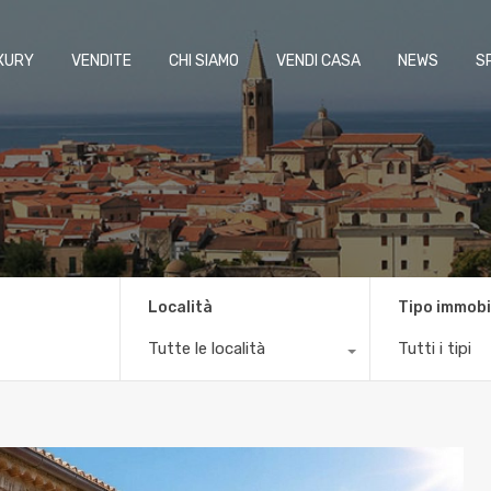
XURY
VENDITE
CHI SIAMO
VENDI CASA
NEWS
S
Località
Tipo immobi
Tutte le località
Tutti i tipi