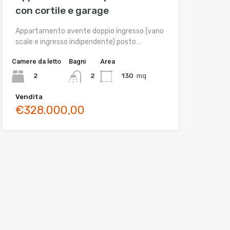
con cortile e garage
Appartamento avente doppio ingresso (vano
scale e ingresso indipendente) posto…
Camere da letto
Bagni
Area
2
130
mq
2
Vendita
€328.000,00