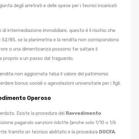
ggiunta degli arretrati e delle spese per i tecnici incaricati
 di intermediazione immobiliare, questo è il rischio che
 52/85, se la planimetria e la rendita non corrispondono
 errore o una dimenticanza possono far saltare il
sa proprio a un passo dal traguardo.
rendita non aggiornata falsa il valore del patrimonio
rdere bonus sociali o agevolazioni universitarie per i figli.
vvedimento Operoso
perduto. Esiste la procedura del
Ravvedimento
osizione pagando sanzioni ridotte (anche solo 1/10 o 1/6
te tramite un tecnico abilitato e la procedura
DOCFA
.