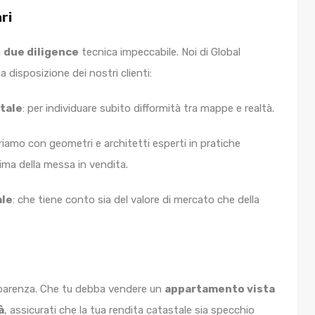
ri
a
due diligence
tecnica impeccabile. Noi di Global
a disposizione dei nostri clienti:
stale
: per individuare subito difformità tra mappe e realtà.
oriamo con geometri e architetti esperti in pratiche
ima della messa in vendita.
ale
: che tiene conto sia del valore di mercato che della
sparenza. Che tu debba vendere un
appartamento vista
à
, assicurati che la tua rendita catastale sia specchio