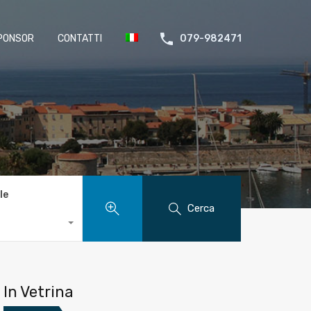
PONSOR
CONTATTI
079-982471
le
Cerca
In Vetrina