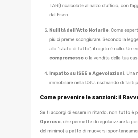
TARI) ricalcolate al rialzo d’ufficio, con l’a
dal Fisco.
Nullità dell’Atto Notarile
: Come esperti
più ci preme scongiurare. Secondo la legge
allo “stato di fatto”, il rogito è nullo. Un
compromesso
o la vendita della tua ca
Impatto su ISEE e Agevolazioni
: Una 
immobiliare nella DSU, rischiando di farti pe
Come prevenire le sanzioni: il Ra
Se ti accorgi di essere in ritardo, non tutto è 
Operoso
, che permette di regolarizzare la p
del minimo) a patto di muoversi spontaneamen