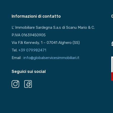
Informazioni di contatto
L’ Immobiliare Sardegna S.a.s di Scanu Mario & C.
P.IVA 01639450905
Via F.lli Kennedy, 1 – 07041 Alghero (SS)
Tel.
+39 079.982471
Email :
info@globalservicesimmobiliari.it
Seguici sui social