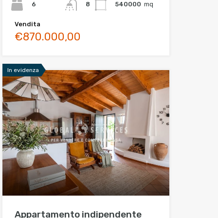
6
540000
mq
8
Vendita
€870.000,00
In evidenza
Appartamento indipendente