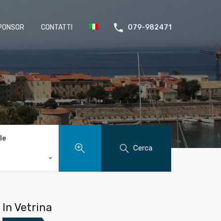
PONSOR
CONTATTI
079-982471
le
Cerca
In Vetrina