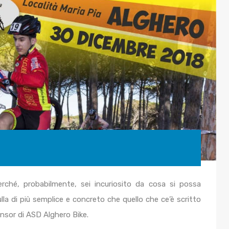
erché, probabilmente, sei incuriosito da cosa si possa
la di più semplice e concreto che quello che ce’è scritto
onsor di ASD Alghero Bike.