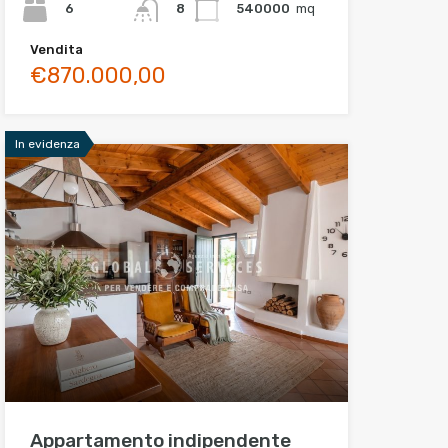
6
540000
mq
8
Vendita
€870.000,00
In evidenza
Appartamento indipendente