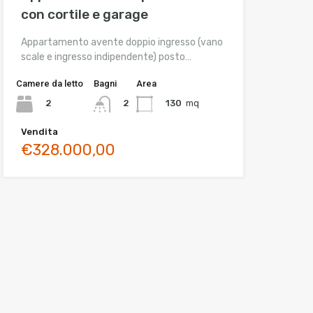
con cortile e garage
Appartamento avente doppio ingresso (vano
scale e ingresso indipendente) posto…
Camere da letto
Bagni
Area
2
130
mq
2
Vendita
€328.000,00