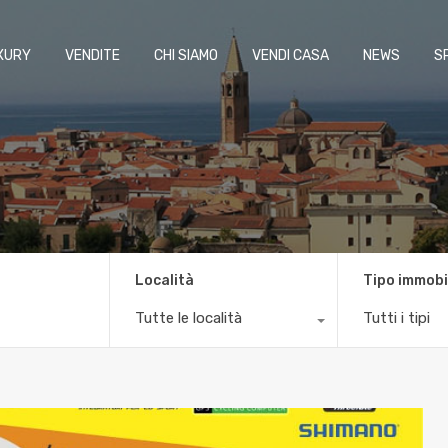
XURY
VENDITE
CHI SIAMO
VENDI CASA
NEWS
S
Località
Tipo immobi
Tutte le località
Tutti i tipi