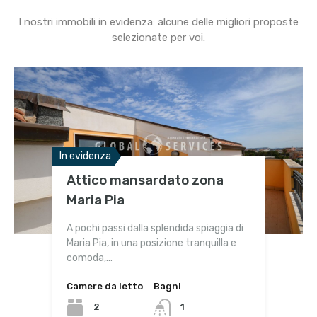
I nostri immobili in evidenza: alcune delle migliori proposte
selezionate per voi.
In evidenza
In evidenza
In evidenza
Attico mansardato zona
Appartamento
Azienda agricola vicino al
Maria Pia
indipendente con cortile e
Parco di Porto Conte
garage
A pochi passi dalla splendida spiaggia di
Maria Pia, in una posizione tranquilla e
comoda,…
Camere da letto
Camere da letto
Bagni
Bagni
Camere da letto
Bagni
2
6
1
8