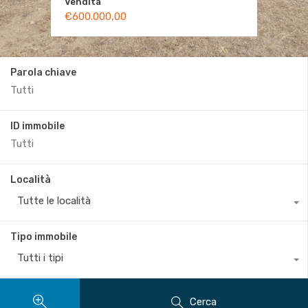
Vendita
Vendita
Vendita
Vendita
Vendita
€340.000,00
€1.400.000,00
€600.000,00
€800.000,00
€850.000,00
Parola chiave
ID immobile
Località
Tutte le località
Tipo immobile
Tutti i tipi
Cerca